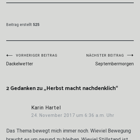
Beitrag erstellt
525
Beitragsnavigation
VORHERIGER BEITRAG
NÄCHSTER BEITRAG
Dackelwetter
Septembermorgen
2 Gedanken zu „
Herbst macht nachdenklich
“
Karin Hartel
24. November 2017 um 6:36 a.m. Uhr
Das Thema bewegt mich immer noch. Wieviel Bewegung
braucht es um gesund zu bleiben. Wieviel Stillstand ist