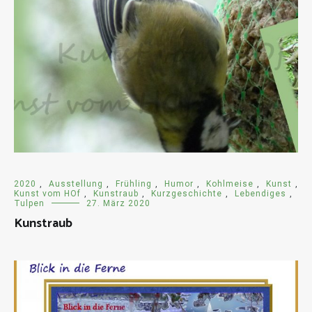
2020
,
Ausstellung
,
Frühling
,
Humor
,
Kohlmeise
,
Kunst
,
Kunst vom HOf
,
Kunstraub
,
Kurzgeschichte
,
Lebendiges
,
Tulpen
27. März 2020
Kunstraub