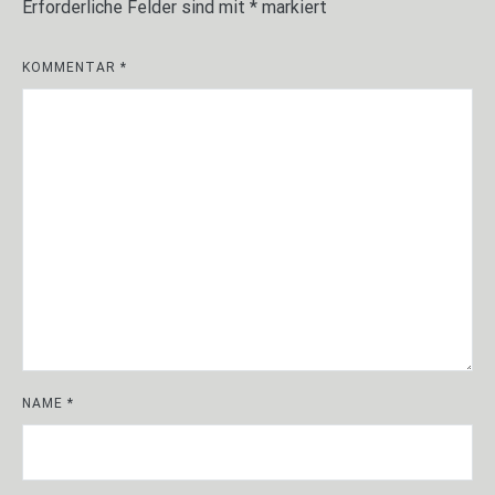
Erforderliche Felder sind mit
*
markiert
KOMMENTAR
*
NAME
*