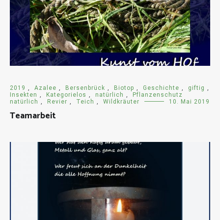
2019
,
Azalee
,
Bersenbrück
,
Biotop
,
Geschichte
,
giftig
,
Insekten
,
Kategorielos
,
natürlich
,
Pflanzenschutz
natürlich
,
Revier
,
Teich
,
Wildkräuter
10. Mai 2019
Teamarbeit