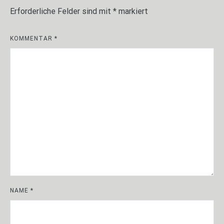
Erforderliche Felder sind mit
*
markiert
KOMMENTAR
*
NAME
*