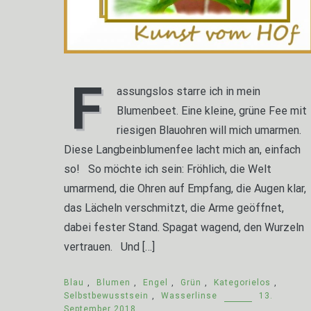
F
assungslos starre ich in mein
Blumenbeet. Eine kleine, grüne Fee mit
riesigen Blauohren will mich umarmen.
Diese Langbeinblumenfee lacht mich an, einfach
so! So möchte ich sein: Fröhlich, die Welt
umarmend, die Ohren auf Empfang, die Augen klar,
das Lächeln verschmitzt, die Arme geöffnet,
dabei fester Stand. Spagat wagend, den Wurzeln
vertrauen. Und […]
Blau
,
Blumen
,
Engel
,
Grün
,
Kategorielos
,
Selbstbewusstsein
,
Wasserlinse
13.
September 2018