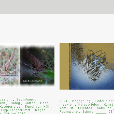
ussicht
,
Baumhaus
,
2021
,
Begegnung
,
Federleicht
ück
,
Dialog
,
Garten
,
Hase
,
Insekten
,
Kategorielos
,
Kunst
Kategorielos
,
Kunst vom HOf
,
vom HOf
,
Leichtes
,
natürlich
,
Pippi Langstrumpf
,
Regen
Raumweite
,
Spinne
28.
4. Oktober 2019